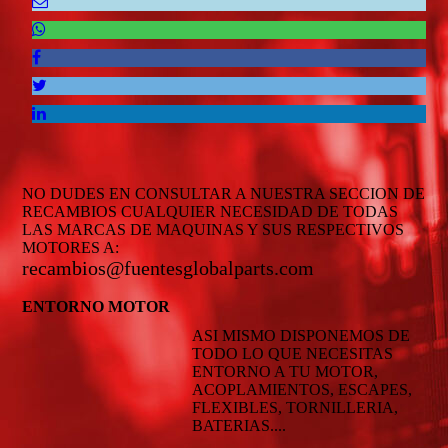
NO DUDES EN CONSULTAR A NUESTRA SECCION DE
RECAMBIOS CUALQUIER NECESIDAD DE TODAS
LAS MARCAS DE MAQUINAS Y SUS RESPECTIVOS
MOTORES A:
recambios@fuentesglobalparts.com
ENTORNO MOTOR
ASI MISMO DISPONEMOS DE
TODO LO QUE NECESITAS
ENTORNO A TU MOTOR,
ACOPLAMIENTOS, ESCAPES,
FLEXIBLES, TORNILLERIA,
BATERIAS....