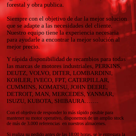
forestal y obra publica.
Siempre con el objetivo de dar la mejor solucion
que se adapte a las necesidades del cliente.
Nuestro equipo tiene la experiencia necesaria
para ayudarle a encontrar la mejor solución al
mejor precio.
Y rápida disponibilidad de recambios para todas
las marcas de motores industriales, PERKINS,
DEUTZ, VOLVO, DITER, LOMBARDINI,
KOHLER, IVECO, FPT, CATERPILLAR,
CUMMINS, KOMATSU, JOHN DEERE,
DETROIT, MAN, MERCEDES, YANMAR,
ISUZU, KUBOTA, SHIBAURA…….
Con el objetivo de responder lo más rápido posible para
mantener su motor operativo, disponemos de un amplio stock
de más de 3.000 referencias en nuestros almacenes.
Si realiza su pedido antes de las 18:00 horas, se le entregara la