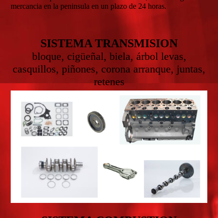
mercancia en la peninsula en un plazo de 24 horas.
SISTEMA TRANSMISION
bloque, cigüeñal, biela, árbol levas,
casquillos, piñones, corona arranque, juntas,
retenes