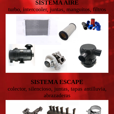
SISTEMA AIRE
turbo, intercooler, juntas, manguitos, filtros
SISTEMA ESCAPE
colector, silencioso, juntas, tapas antilluvia,
abrazaderas