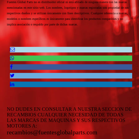
Fuentes Global Parts no es distribuidor oficial ni está afiliado de ninguna manera con las marcas
mencionadas en este sitio web. Los nombres, logotipos y marcas registradas son propiedad de sus
respectivos dueños y se utilizan únicamente con fines descriptivos. Cualquier referencia a marcas,
modelos o nombres específicos es únicamente para identificar los productos compatibles y no
implica asociación o respaldo por parte de dichas marcas.
NO DUDES EN CONSULTAR A NUESTRA SECCION DE
RECAMBIOS CUALQUIER NECESIDAD DE TODAS
LAS MARCAS DE MAQUINAS Y SUS RESPECTIVOS
MOTORES A:
recambios@fuentesglobalparts.com