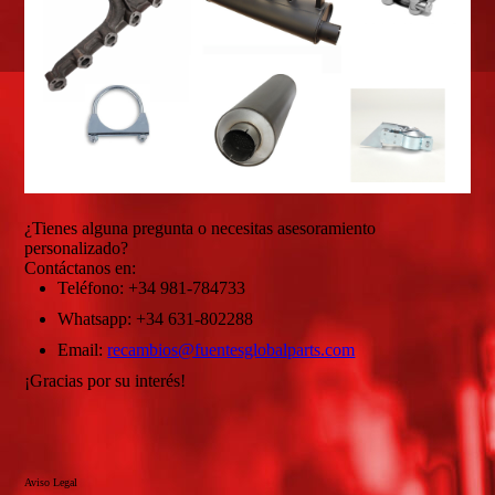
¿Tienes alguna pregunta o necesitas asesoramiento
personalizado?
Contáctanos en:
Teléfono: +34 981-784733
Whatsapp: +34 631-802288
Email:
recambios@fuentesglobalparts.com
¡Gracias por su interés!
Aviso Legal