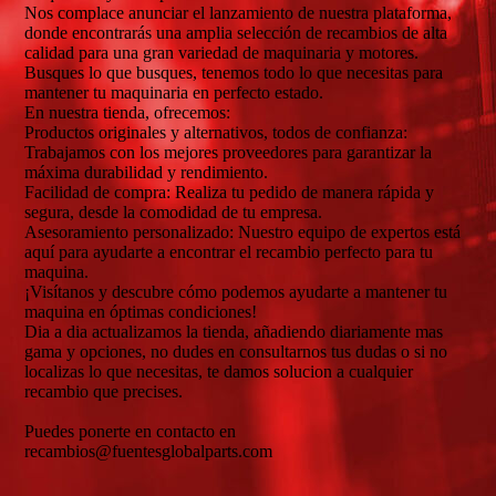
Nos complace anunciar el lanzamiento de nuestra plataforma,
donde encontrarás una amplia selección de recambios de alta
calidad para una gran variedad de maquinaria y motores.
Busques lo que busques, tenemos todo lo que necesitas para
mantener tu maquinaria en perfecto estado.
En nuestra tienda, ofrecemos:
Productos originales y alternativos, todos de confianza:
Trabajamos con los mejores proveedores para garantizar la
máxima durabilidad y rendimiento.
Facilidad de compra: Realiza tu pedido de manera rápida y
segura, desde la comodidad de tu empresa.
Asesoramiento personalizado: Nuestro equipo de expertos está
aquí para ayudarte a encontrar el recambio perfecto para tu
maquina.
¡Visítanos y descubre cómo podemos ayudarte a mantener tu
maquina en óptimas condiciones!
Dia a dia actualizamos la tienda, añadiendo diariamente mas
gama y opciones, no dudes en consultarnos tus dudas o si no
localizas lo que necesitas, te damos solucion a cualquier
recambio que precises.
Puedes ponerte en contacto en
recambios@fuentesglobalparts.com